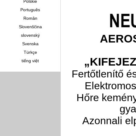
Polskie
Português
Român
Slovenščina
AEROS
slovenský
Svenska
Türkçe
„KIFEJE
tiếng việt
Fertőtlenítő 
Elektromos
Hőre kemény
gya
Azonnali el