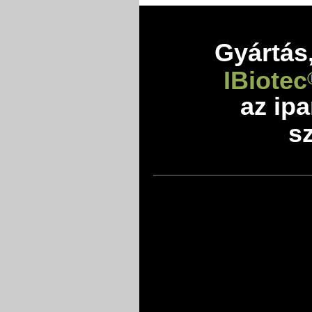
Gyártás,
IBiotec
az ip
sz