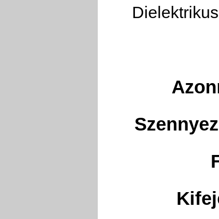
Dielektriku
Azonn
Szennyező
Kife