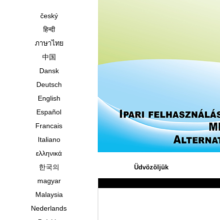
český
हिन्दी
ภาษาไทย
中国
Dansk
Deutsch
English
Español
Francais
Italiano
ελληνικά
한국의
Üdvözöljük
magyar
Malaysia
Nederlands