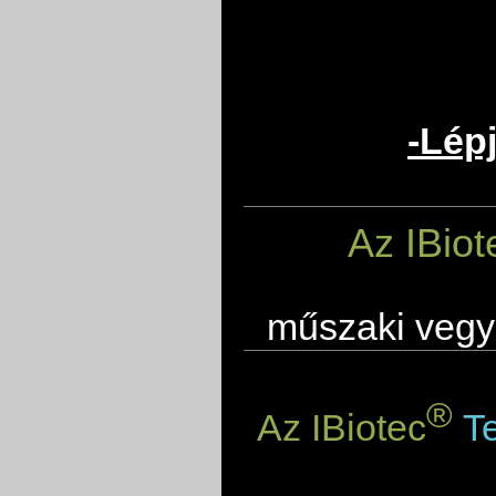
-Lép
Az IBiot
műszaki vegyi
®
Az IBiotec
Te