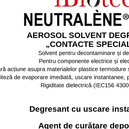
AEROSOL SOLVENT DEG
„CONTACTE SPECIA
Solvent pentru decontaminare și d
Pentru componente electrice și ele
ră acțiune asupra materialelor plastice termodure ș
iteză de evaporare imediată, uscare instantanee, 
Rigiditate dielectrică (IEC156 43000
Degresant cu uscare inst
Agent de curățare depo