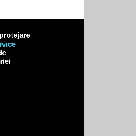
 protejare
vice
 de
riei