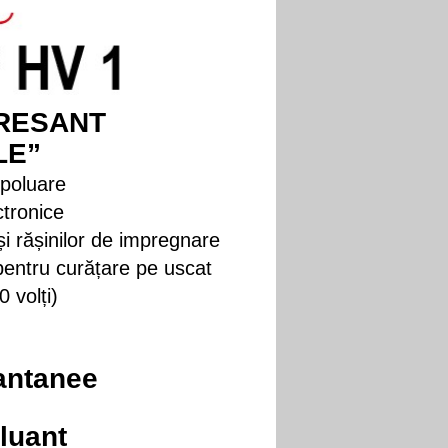
RESANT
LE”
epoluare
ctronice
i rășinilor de impregnare
pentru curățare pe uscat
 volți)
antanee
luant