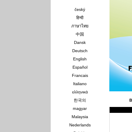
český
हिन्दी
ภาษาไทย
中国
Dansk
Deutsch
English
Español
Francais
Italiano
ελληνικά
한국의
B
magyar
Malaysia
Nederlands