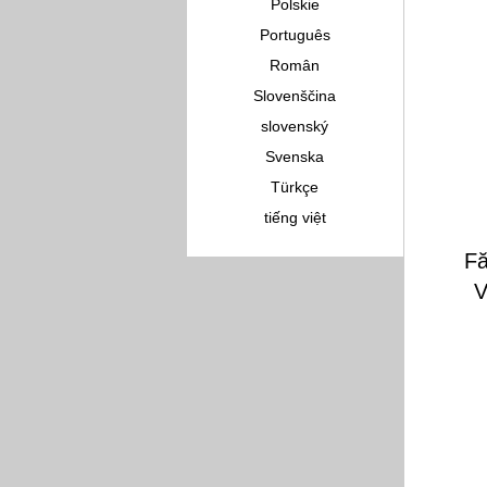
Polskie
Português
Român
Slovenščina
slovenský
Svenska
Türkçe
tiếng việt
Fă
V