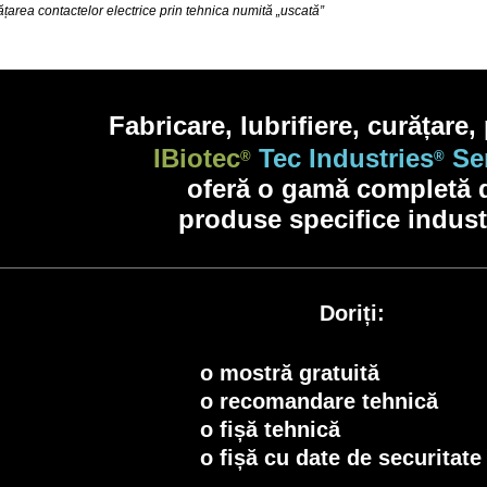
țarea contactelor electrice prin tehnica numită „uscată”
Fabricare, lubrifiere, curățare,
IBiotec
Tec Industries
Ser
®
®
oferă o gamă completă
produse specifice indust
Doriți:
o mostră gratuită
o recomandare tehnică
o fișă tehnică
o fișă cu date de securitate