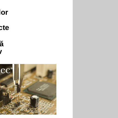
lor
cte
că
v