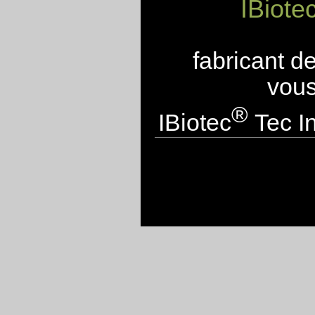
IBiote
fabricant d
vous
®
IBiotec
Tec In