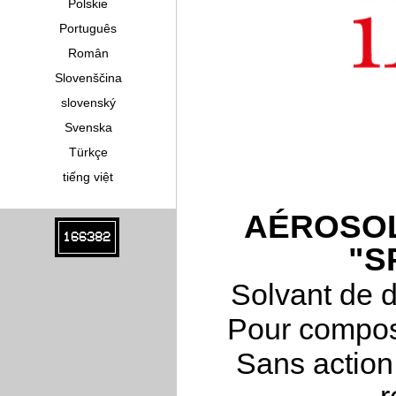
Polskie
Português
Român
Slovenščina
slovenský
Svenska
Türkçe
tiếng việt
AÉROSOL
166382
"S
Solvant de d
Pour composa
Sans action