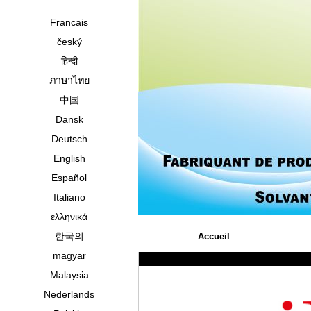
Francais
český
हिन्दी
ภาษาไทย
中国
Dansk
Deutsch
English
Español
Italiano
ελληνικά
한국의
Accueil
magyar
Malaysia
Nederlands