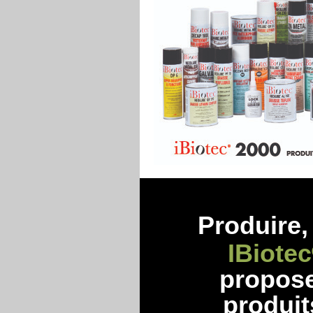
Produire, 
IBiotec
propos
produit